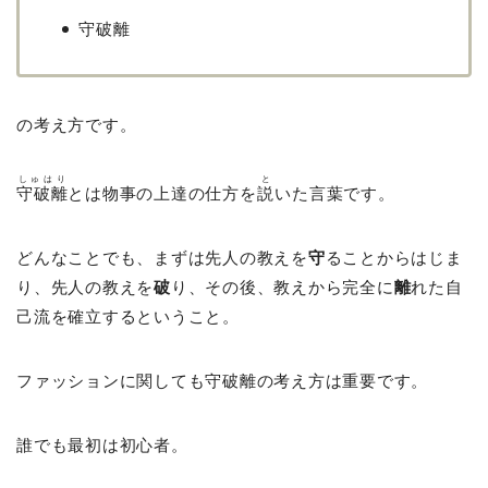
守破離
の考え方です。
しゅはり
と
守破離
とは物事の上達の仕方を
説
いた言葉です。
どんなことでも、まずは先人の教えを
守
ることからはじま
り、先人の教えを
破
り、その後、教えから完全に
離
れた自
己流を確立するということ。
ファッションに関しても守破離の考え方は重要です。
誰でも最初は初心者。