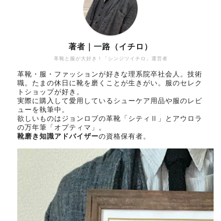
著者｜一路（イチロ）
革靴と服が大好き！「シンジツイチロ」運営者
革靴・服・ファッションが好きな理系院卒社会人。技術
職。たまの休日に靴を磨くことが生きがい。服のセレク
トショップが好き。
実際に購入して愛用しているシューケア用品や服のレビ
ューを執筆中。
欲しいものはジョンロブの革靴「シティⅡ」とアウロラ
の万年筆「オプティマ」。
靴磨き知識アドバイザー
の資格保有者。