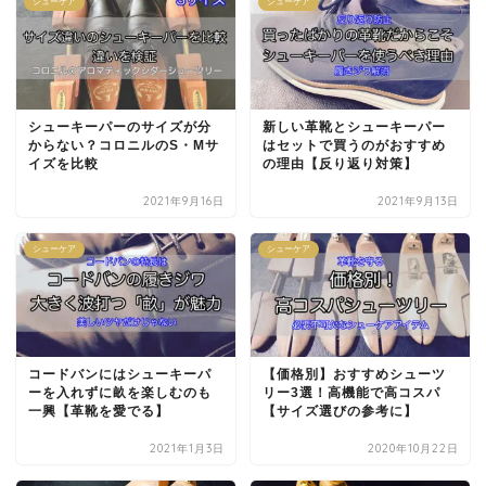
シューケア
シューケア
シューキーパーのサイズが分
新しい革靴とシューキーパー
からない？コロニルのS・Mサ
はセットで買うのがおすすめ
イズを比較
の理由【反り返り対策】
2021年9月16日
2021年9月13日
シューケア
シューケア
コードバンにはシューキーパ
【価格別】おすすめシューツ
ーを入れずに畝を楽しむのも
リー3選！高機能で高コスパ
一興【革靴を愛でる】
【サイズ選びの参考に】
2021年1月3日
2020年10月22日