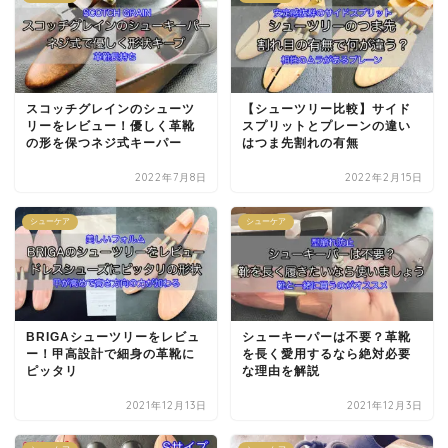
スコッチグレインのシューツ
【シューツリー比較】サイド
リーをレビュー！優しく革靴
スプリットとプレーンの違い
の形を保つネジ式キーパー
はつま先割れの有無
2022年7月8日
2022年2月15日
シューケア
シューケア
BRIGAシューツリーをレビュ
シューキーパーは不要？革靴
ー！甲高設計で細身の革靴に
を長く愛用するなら絶対必要
ピッタリ
な理由を解説
2021年12月13日
2021年12月3日