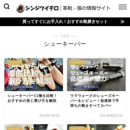
買ってすぐにお手入れ！おすすめ靴磨きセット
― TAG ―
シューキーパー
シューケア
シューケア
シューキーパー11種を比較！
ララウォークのシューズキー
おすすめの形と選び方を解説
パーをレビュー！低価格で手
持ちの靴をすべてカバー
2023年7月3日
2022年8月22日
シューケア
シューケア