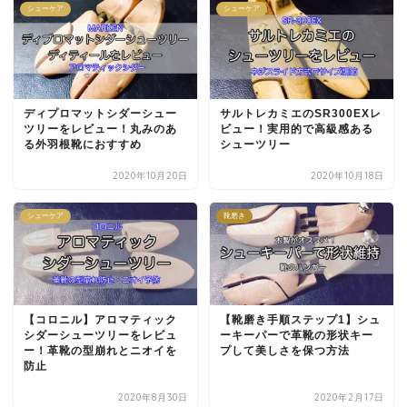
シューケア
シューケア
ディプロマットシダーシュー
サルトレカミエのSR300EXレ
ツリーをレビュー！丸みのあ
ビュー！実用的で高級感ある
る外羽根靴におすすめ
シューツリー
2020年10月20日
2020年10月18日
シューケア
靴磨き
【コロニル】アロマティック
【靴磨き手順ステップ1】シュ
シダーシューツリーをレビュ
ーキーパーで革靴の形状キー
ー！革靴の型崩れとニオイを
プして美しさを保つ方法
防止
2020年8月30日
2020年2月17日