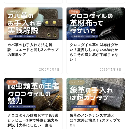
レザーケア
革小物
カバ革のお手入れ方法を解
クロコダイル革の財布はダサ
説！スエードと同じ2ステップ
い？型押しじゃない本物だか
の簡単ケア
らこその満足感が半端じゃな
い！
2023年5月7日
2023年3月19日
革小物
レザーケア
クロコダイル財布おすすめ5選
象革のメンテナンス方法と
とレビュー3件で特徴と魅力を
は？意外と簡単！2ステップで
解説【大事にしたい一生モ
OK