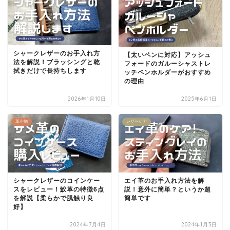
シャークレザーのお手入れ方
【太いペンに対応】アッシュ
法を解説！ブラッシングと乾
フォードのガルーシャストレ
拭きだけで長持ちします
ッチペンホルダーがおすすめ
の理由
2026年1月10日
2025年6月1日
革小物
レザーケア
シャークレザーのコインケー
エイ革のお手入れ方法を解
スをレビュー！鮫革の特徴6点
説！意外に簡単？というか超
を解説【柔らかで肌触り良
簡単です
好】
2024年7月4日
2024年1月3日