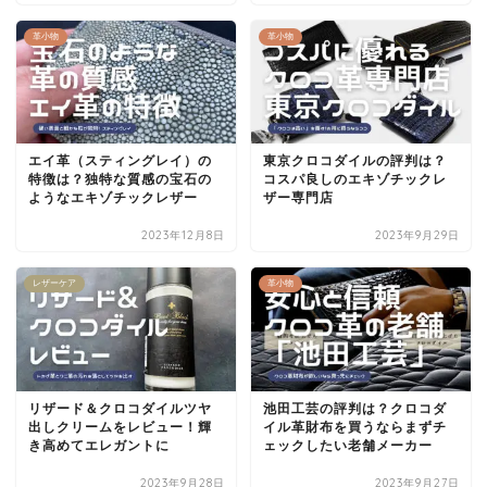
革小物
革小物
エイ革（スティングレイ）の
東京クロコダイルの評判は？
特徴は？独特な質感の宝石の
コスパ良しのエキゾチックレ
ようなエキゾチックレザー
ザー専門店
2023年12月8日
2023年9月29日
レザーケア
革小物
リザード＆クロコダイルツヤ
池田工芸の評判は？クロコダ
出しクリームをレビュー！輝
イル革財布を買うならまずチ
き高めてエレガントに
ェックしたい老舗メーカー
2023年9月28日
2023年9月27日