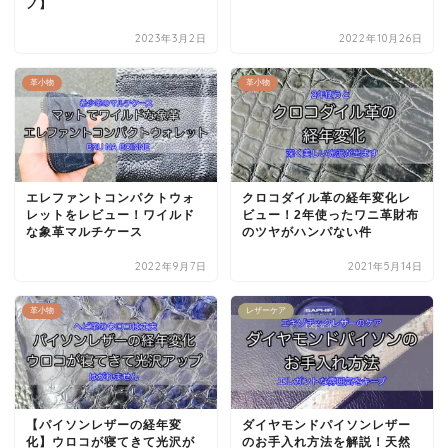
ノ】
2023年3月2日
2022年10月26日
革小物
革小物
エレファントコンパクトウォ
クロコダイル革の経年変化レ
レットをレビュー！ワイルド
ビュー！2年使ったワニ革財布
な象革マルチケース
のツヤがハンパない件
2022年9月7日
2021年5月14日
革小物
レザーケア
【パイソンレザーの経年変
ダイヤモンドパイソンレザー
化】ウロコが寝てきて光沢が
のお手入れ方法を解説！天然