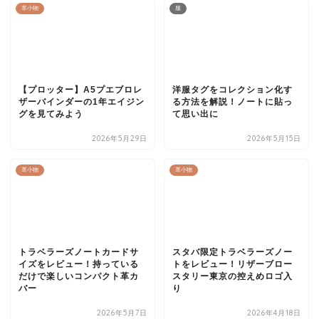
革小物
服
【プロッター】A5プエブロレ
洋服タグをコレクション化す
ザーバインダーの1年エイジン
る方法を解説！ノートに貼っ
グを見てみよう
て思い出に
2026年5月29日
2026年5月15日
革小物
革小物
トラベラーズノートカードサ
スタバ限定トラベラーズノー
イズをレビュー！持っている
トをレビュー！リザーブロー
だけで楽しいコンパクト革カ
スタリー東京の控えめロゴ入
バー
り
2026年5月7日
2026年4月18日