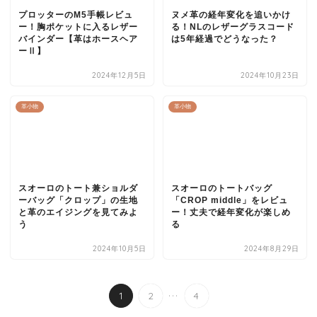
プロッターのM5手帳レビュ
ヌメ革の経年変化を追いかけ
ー！胸ポケットに入るレザー
る！NLのレザーグラスコード
バインダー【革はホースヘア
は5年経過でどうなった？
ーⅡ】
2024年12月5日
2024年10月23日
革小物
革小物
スオーロのトート兼ショルダ
スオーロのトートバッグ
ーバッグ「クロップ」の生地
「CROP middle」をレビュ
と革のエイジングを見てみよ
ー！丈夫で経年変化が楽しめ
う
る
2024年10月5日
2024年8月29日
...
1
2
4