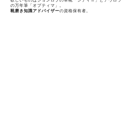
欲しいものはジョンロブの革靴「シティⅡ」とアウロラ
の万年筆「オプティマ」。
靴磨き知識アドバイザー
の資格保有者。