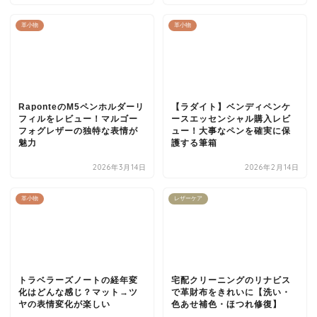
革小物
革小物
RaponteのM5ペンホルダーリ
【ラダイト】ベンディペンケ
フィルをレビュー！マルゴー
ースエッセンシャル購入レビ
フォグレザーの独特な表情が
ュー！大事なペンを確実に保
魅力
護する筆箱
2026年3月14日
2026年2月14日
革小物
レザーケア
トラベラーズノートの経年変
宅配クリーニングのリナビス
化はどんな感じ？マット→ツ
で革財布をきれいに【洗い・
ヤの表情変化が楽しい
色あせ補色・ほつれ修復】