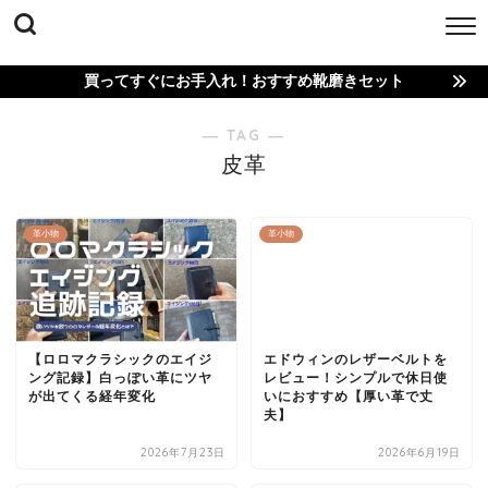
買ってすぐにお手入れ！おすすめ靴磨きセット
― TAG ―
皮革
革小物
革小物
【ロロマクラシックのエイジ
エドウィンのレザーベルトを
ング記録】白っぽい革にツヤ
レビュー！シンプルで休日使
が出てくる経年変化
いにおすすめ【厚い革で丈
夫】
2026年7月23日
2026年6月19日