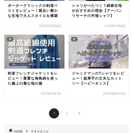
ポータークラシックの剣道ベ
シャツがべたつく？綿麻生地
ストをレビュー！風合い豊か
がおすすめの理由【アーバン
な生地で大人スタイルを構築
リサーチの半袖シャツ】
2020年10月8日
2020年9月8日
服
服
剣道フレンチジャケットをレ
ジャックマンのTシャツをレビ
ビュー！貴重な海島綿を使っ
ュー！超厚手の丈夫なカット
た極上の着心地の服
ソー【ヘビーオンス】
2020年9月1日
2020年8月19日
1
2
3
HOME
テキスタイル