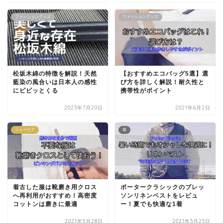
ファッショングッズ
ファッショングッズ
松坂木綿の特徴を解説！天然
【おすすめエコバッグ5選】選
藍染の風合いは日本人の感性
び方を詳しく解説！耐久性と
にビビッとくる
携帯性がポイント
2023年7月20日
2021年6月2日
シューケア
服
着古した服は靴磨き用クロス
ポータークラシックのブレッ
へ再利用がおすすめ！高密度
ソンリネンベストをレビュ
コットンは磨きに最適
ー！夏でも快適な1着
2021年5月28日
2021年5月25日