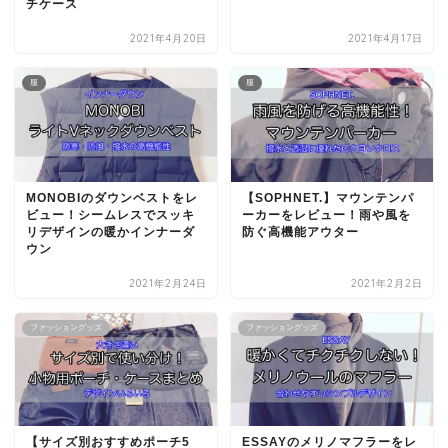
チケース
2021年4月20日
2021年4月17日
服
服
MONOBIのダウンベストをレ
【SOPHNET.】マウンテンパ
ビュー！シームレスでスッキ
ーカーをレビュー！雨や風を
リデザインの暖かインナーダ
防ぐ高機能アウター
ウン
2021年2月24日
2021年2月2日
ファッショングッズ
ファッショングッズ
【サイズ別おすすめポーチ5
ESSAYのメリノマフラーをレ