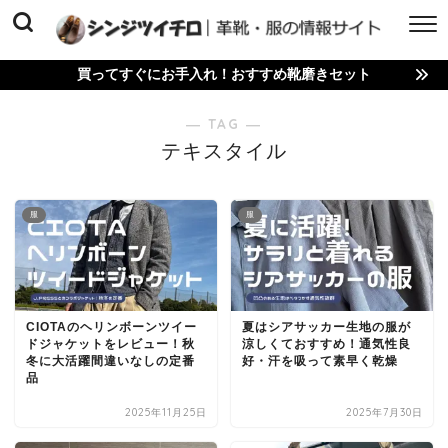
買ってすぐにお手入れ！おすすめ靴磨きセット
― TAG ―
テキスタイル
服
服
CIOTAのヘリンボーンツイー
夏はシアサッカー生地の服が
ドジャケットをレビュー！秋
涼しくておすすめ！通気性良
冬に大活躍間違いなしの定番
好・汗を吸って素早く乾燥
品
2025年11月25日
2025年7月30日