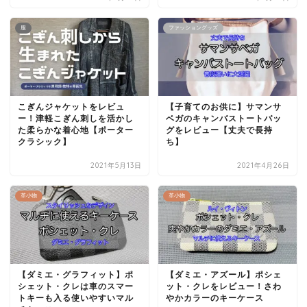
服
ファッショングッズ
こぎんジャケットをレビュ
【子育てのお供に】サマンサ
ー！津軽こぎん刺しを活かし
ベガのキャンバストートバッ
た柔らかな着心地【ポーター
グをレビュー【丈夫で長持
クラシック】
ち】
2021年5月13日
2021年4月26日
革小物
革小物
【ダミエ・グラフィット】ポ
【ダミエ・アズール】ポシェ
シェット・クレは車のスマー
ット・クレをレビュー！さわ
トキーも入る使いやすいマル
やかカラーのキーケース