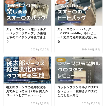
革小物
革小物
スオーロのトート兼ショルダ
スオーロのトートバッグ
ーバッグ「クロップ」の生地
「CROP middle」をレビュ
と革のエイジングを見てみよ
ー！丈夫で経年変化が楽しめ
う
る
2024年10月5日
2024年8月29日
服
靴磨き
桃太郎ジーンズの経年変化を
コットンフランネルクロスEX
見てみようの回【7年目突入の
をレビュー！靴磨きクロスに
ジーパンとデニムトート】
こだわる人向け
2024年7月18日
2023年10月3日