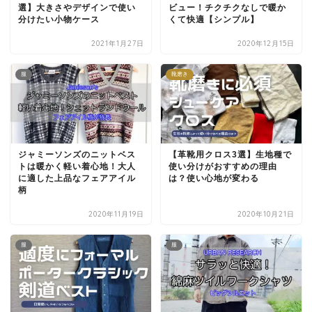
選】大きさやデザインで使い
ビュー！チクチクなしで暖か
分けたい小物ケース
くて快適【シンプル】
2021年1月27日
2020年12月15日
服
靴磨き
ジャミーソンズのニットベス
【革靴用クロス3選】生地種で
トは暖かく軽い着心地！大人
使い分けがおすすめの理由
に適した上品なフェアアイル
は？使い心地が変わる
柄
2020年11月19日
2020年10月21日
服
服