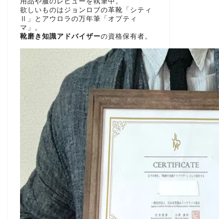
用品や服のレビューを執筆中。
欲しいものはジョンロブの革靴「シティ
Ⅱ」とアウロラの万年筆「オプティ
マ」。
靴磨き知識アドバイザー
の資格保有者。