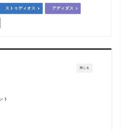
ストゥディオス
アディダス
閉じる
ント