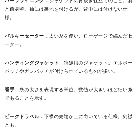
ハーフライニング
…ジャケットの背抜き仕立てのこと。肩
と前身頃、袖には裏地を付けるが、背中には付けない仕
様。
バルキーセーター
…太い糸を使い、ローゲージで編んだセ
ーター。
ハンティングジャケット
…狩猟用のジャケット。エルボー
パッチやガンパッチが付けられているものが多い。
番手
…糸の太さを表現する単位。数値が大きいほど細い糸
であることを示す。
ピークドラペル
…下襟の先端が上に向いている仕様。剣襟
とも。