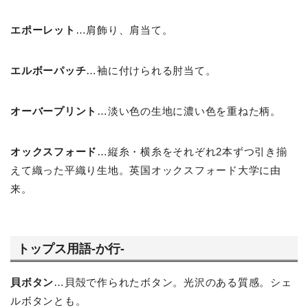
エポーレット
…肩飾り、肩当て。
エルボーパッチ
…袖に付けられる肘当て。
オーバープリント
…淡い色の生地に濃い色を重ねた柄。
オックスフォード
…縦糸・横糸をそれぞれ2本ずつ引き揃
えて織った平織り生地。英国オックスフォード大学に由
来。
トップス用語-か行-
貝ボタン
…貝殻で作られたボタン。光沢のある質感。シェ
ルボタンとも。