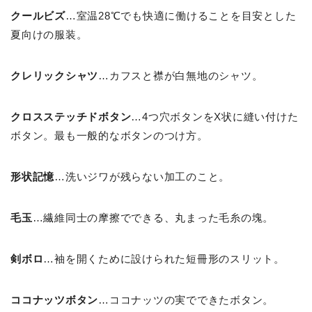
クールビズ
…室温28℃でも快適に働けることを目安とした
夏向けの服装。
クレリックシャツ
…カフスと襟が白無地のシャツ。
クロスステッチドボタン
…4つ穴ボタンをX状に縫い付けた
ボタン。最も一般的なボタンのつけ方。
形状記憶
…洗いジワが残らない加工のこと。
毛玉
…繊維同士の摩擦でできる、丸まった毛糸の塊。
剣ボロ
…袖を開くために設けられた短冊形のスリット。
ココナッツボタン
…ココナッツの実でできたボタン。