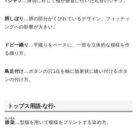
Tシャツ
…身頃に対して袖が垂直に付いた丸首のシャツ。
胴しぼり
…胴の部分がくびれているデザイン。フィッティ
ングへの影響が大きい。
ドビー織り
…平織りをベースに、一部を立体的な模様を作
る織り方。
鳥足付け
…ボタンの穴1点を軸に放射状に縫い付けるボタ
ンの付け方。
トップス用語-な行-
なっせん
捺染
…型版を用いて模様をプリントする染め方。