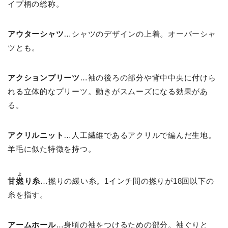
イプ柄の総称。
アウターシャツ
…シャツのデザインの上着。オーバーシャ
ツとも。
アクションプリーツ
…袖の後ろの部分や背中中央に付けら
れる立体的なプリーツ。動きがスムーズになる効果があ
る。
アクリルニット
…人工繊維であるアクリルで編んだ生地。
羊毛に似た特徴を持つ。
よ
甘
撚
り糸
…撚りの緩い糸。1インチ間の撚りが18回以下の
糸を指す。
アームホール
…身頃の袖をつけるための部分。袖ぐりと