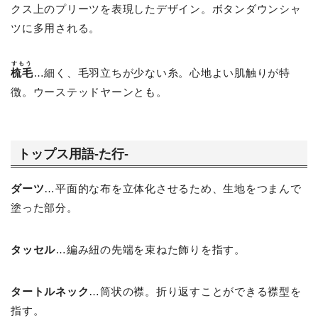
クス上のプリーツを表現したデザイン。ボタンダウンシャ
ツに多用される。
すもう
梳毛
…細く、毛羽立ちが少ない糸。心地よい肌触りが特
徴。ウーステッドヤーンとも。
トップス用語-た行-
ダーツ
…平面的な布を立体化させるため、生地をつまんで
塗った部分。
タッセル
…編み紐の先端を束ねた飾りを指す。
タートルネック
…筒状の襟。折り返すことができる襟型を
指す。