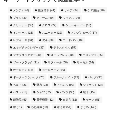
メンテ
(146)
鏡面磨き
(41)
リペア
(34)
ケア用品
(98)
ブラシ
(39)
クリーム
(60)
ワックス
(24)
クリーナー
(35)
クロス
(22)
シューキーパー
(16)
インソール
(15)
スニーカー
(19)
メンズシューズ
(67)
レディース
(34)
皮革
(80)
コードバン
(18)
エキゾチックレザー
(32)
テキスタイル
(57)
ファブリックケア
(40)
M.モゥブレィ
(40)
コロンブス
(25)
ブートブラック
(21)
サフィール
(38)
リーガル
(14)
オールデン
(14)
コールハーン
(16)
ポータークラシック
(75)
ブルーナボイン
(22)
バッグ
(33)
ベルト
(21)
財布
(23)
アパレル
(92)
ジャケット
(24)
ベスト
(18)
シャツ
(52)
パンツ
(33)
靴下
(15)
服飾品
(59)
電子機器
(32)
文房具
(62)
ケース
(53)
旅
(31)
心と身体
(33)
考え方
(51)
まとめ
(140)