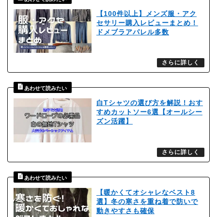
【100件以上】メンズ服・アク
セサリー購入レビューまとめ！
ドメブラアパレル多数
白Tシャツの選び方を解説！おす
すめカットソー6選【オールシー
ズン活躍】
【暖かくてオシャレなベスト8
選】冬の寒さを重ね着で防いで
動きやすさも確保