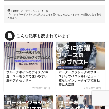
HOME
ファッション
服
レイヤードスタイルの良いところと悪いところとは？オシャレを楽しむなら取り
入れよう
こんな記事も読まれています
服
服
ブルーナボインのアイテム16
ポータークラシックのフリー
選！ユーモラスで使いやすい
スジップベストをレビュー！
服やアクセサリー
襟なしインナータイプで重ね
着に大活躍
2020年11月1日
2022年11月2日
服
服