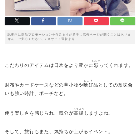
記事内に商品プロモーションを含みますが勝手に広告ページが開くことはありま
せん。ご安心ください。/ 当サイト運営より
いろど
こだわりのアイテムは日常をより豊かに
彩
ってくれます。
しこう
財布やカードケースなどの革小物や
嗜好
品としての意味合
いも強い時計、ポーチなど。
こうよう
使う楽しさを感じられ、気分が
高揚
しますよね。
そして、旅行もまた、気持ちが上がるイベント。