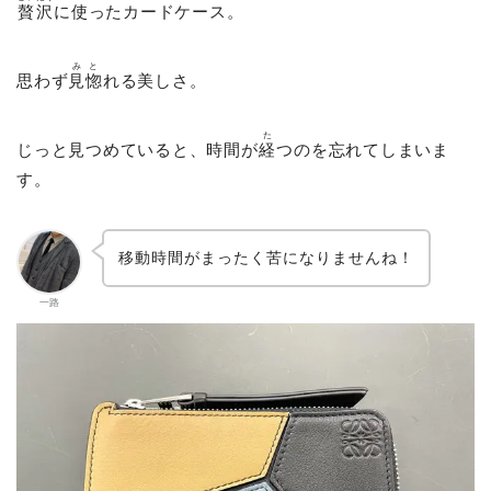
贅沢
に使ったカードケース。
みと
思わず
見惚
れる美しさ。
た
じっと見つめていると、時間が
経
つのを忘れてしまいま
す。
移動時間がまったく苦になりませんね！
一路