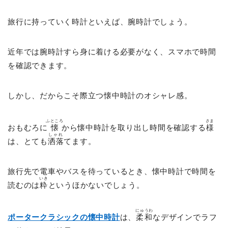
旅行に持っていく時計といえば、腕時計でしょう。
近年では腕時計すら身に着ける必要がなく、スマホで時間
を確認できます。
しかし、だからこそ際立つ懐中時計のオシャレ感。
ふところ
さま
おもむろに
懐
から懐中時計を取り出し時間を確認する
様
しゃれ
は、とても
洒落
てます。
旅行先で電車やバスを待っているとき、懐中時計で時間を
いき
読むのは
粋
というほかないでしょう。
にゅうわ
ポータークラシックの懐中時計
は、
柔和
なデザインでラフ