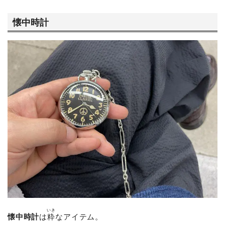
懐中時計
いき
懐中時計
は
粋
なアイテム。