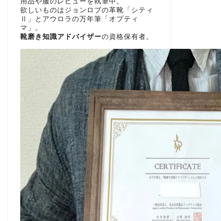
用品や服のレビューを執筆中。
欲しいものはジョンロブの革靴「シティ
Ⅱ」とアウロラの万年筆「オプティ
マ」。
靴磨き知識アドバイザー
の資格保有者。