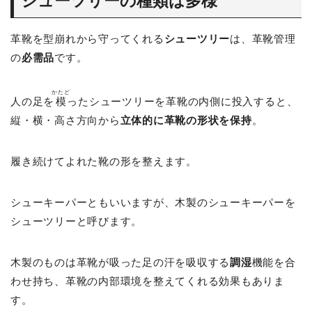
シューツリーの種類は多様
革靴を型崩れから守ってくれる
シューツリー
は、革靴管理
の
必需品
です。
かたど
人の足を
模
ったシューツリーを革靴の内側に投入すると、
縦・横・高さ方向から
立体的に革靴の形状を保持
。
履き続けてよれた靴の形を整えます。
シューキーパーともいいますが、木製のシューキーパーを
シューツリーと呼びます。
木製のものは革靴が吸った足の汗を吸収する
調湿
機能を合
わせ持ち、革靴の内部環境を整えてくれる効果もありま
す。