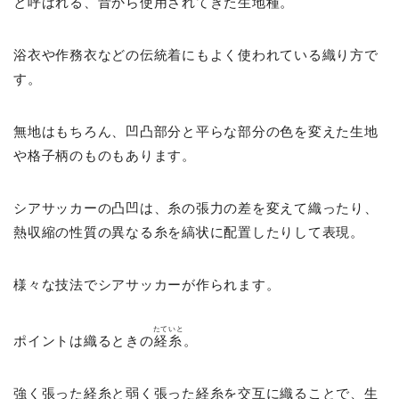
と呼ばれる、昔から使用されてきた生地種。
浴衣や作務衣などの伝統着にもよく使われている織り方で
す。
無地はもちろん、凹凸部分と平らな部分の色を変えた生地
や格子柄のものもあります。
シアサッカーの凸凹は、糸の張力の差を変えて織ったり、
熱収縮の性質の異なる糸を縞状に配置したりして表現。
様々な技法でシアサッカーが作られます。
たていと
ポイントは織るときの
経糸
。
強く張った経糸と弱く張った経糸を交互に織ることで、生