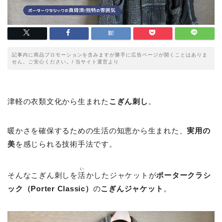
記事内に商品プロモーションを含みますが勝手に広告ページが開くことはありま
せん。ご安心ください。/ 当サイト運営より
津軽の衣類文化から生まれた
こぎん刺し
。
暖かさを確保するための生活の知恵から生まれた、
実用の
美
を感じられる技術手法です。
い
そんなこぎん刺しを
活
かしたジャケットが
ポータークラシ
ック（Porter Classic）
の
こぎんジャケット
。