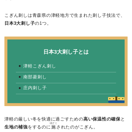
こぎん刺しは青森県の津軽地方で生まれた刺し子技法で、
日本3大刺し子
の1つ。
日本3大刺し子とは
津軽こぎん刺し
南部菱刺し
庄内刺し子
津軽の厳しい冬を快適に過ごすための
高い保温性の確保
と
ほどこ
生地の補強
をするのに
施
されたのがこぎん。