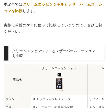
本記事では
クリームエッセンシャルとレザーバームローシ
ョンを比較
します。
実際に革靴のケアに使って比較していますので、ぜひご覧
ください。
クリームエッセンシャルとレザーバームローション
を比較
クリームエッセンシャル
レザ
商品名
ブランド
M.モゥブレィプレステージ
サフィールノ
用途
スムースレザーの革製品全般
スムースレザ