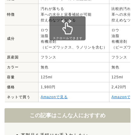
汚れが落ちる
比較的汚れ落
特徴
革への水分と栄養補給が可能
革への水分と
控えめなツヤが出る
控えめなツヤ
ロウ
ロウ
油脂
油脂
成分
スクロールできます
有機溶剤
有機溶剤
（ビーズワックス、ラノリンを含む）
（ビーズワッ
原産国
フランス
フランス
カラー
無色
無色
容量
125ml
125ml
価格
1,980円
2,420円
ネットで買う
Amazonで見る
Amazonで
この記事はこんな人におすすめ