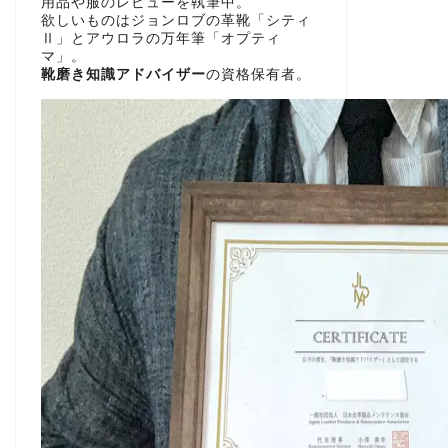
用品や服のレビューを執筆中。
欲しいものはジョンロブの革靴「シティ
Ⅱ」とアウロラの万年筆「オプティ
マ」。
靴磨き知識アドバイザー
の資格保有者。