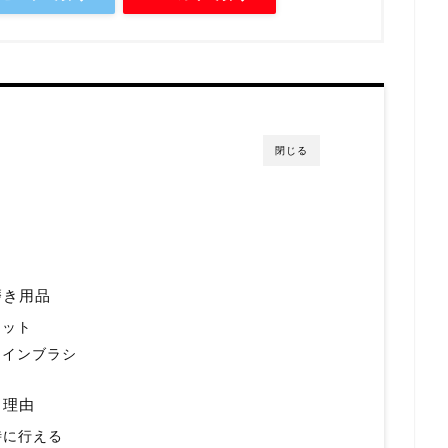
閉じる
磨き用品
セット
ャインブラシ
う理由
時に行える