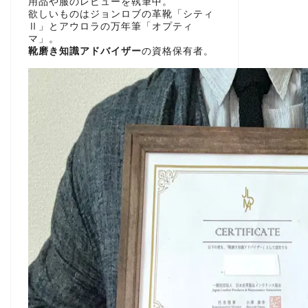
用品や服のレビューを執筆中。
欲しいものはジョンロブの革靴「シティ
Ⅱ」とアウロラの万年筆「オプティ
マ」。
靴磨き知識アドバイザー
の資格保有者。