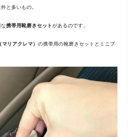
意外と多いもの。
利な
携帯用靴磨きセット
があるのです。
A（マリアクレマ）
の携帯用の靴磨きセットとミニブ