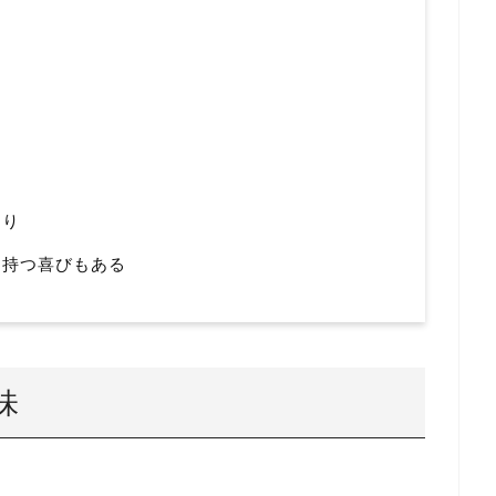
あり
！持つ喜びもある
味
。