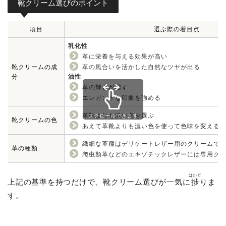
靴クリーム選びのポイント
項目
選ぶ際の着目点
乳化性
革に栄養を与える効果が高い
靴クリームの成
革の風合いを活かした自然なツヤが出る
分
油性
革の輝きが増す
エレガントな印象を強める
革靴よりも淡い色を選ぶ
スクロールできます
靴クリームの色
あえて革靴よりも濃い色を使って色味を変える
繊細な革種はデリケートレザー用のクリームで
革の種類
爬虫類革などのエキゾチックレザーには専用ク
はかど
上記の基準を持つだけで、靴クリーム選びが一気に
捗
りま
す。