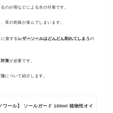
なるのが雨などによる水の付着です。
と、革の乾燥が進んでしまいます。
か
直
に接する
レザーソールはどんどん削れてしまう
の
革対策
が必要です。
方法
について紹介します。
ワール】 ソールガード 100ml 植物性オイ