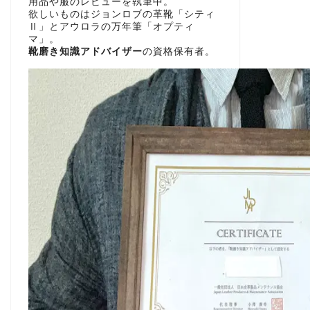
用品や服のレビューを執筆中。
欲しいものはジョンロブの革靴「シティ
Ⅱ」とアウロラの万年筆「オプティ
マ」。
靴磨き知識アドバイザー
の資格保有者。