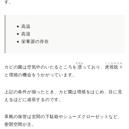
す。
高温
高湿
栄養源の存在
ただよ
こしたんたん
カビの菌は空気中のいたるところを
漂
っており、
虎視眈々
と増殖の機会をうかがっています。
上記の条件が揃ったとき、カビ菌は増殖をはじめ、目に見
えるほどに成長するのです。
革靴の保管は玄関の下駄箱やシューズクローゼットなど、
密閉空間が主。