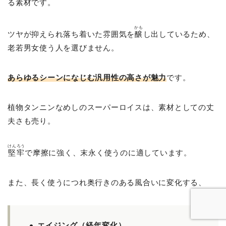
る素材です。
かも
ツヤが抑えられ落ち着いた雰囲気を
醸
し出しているため、
老若男女使う人を選びません。
あらゆるシーンになじむ汎用性の高さが魅力
です。
植物タンニンなめしのスーパーロイスは、素材としての丈
夫さも売り。
けんろう
堅牢
で摩擦に強く、末永く使うのに適しています。
また、長く使うにつれ奥行きのある風合いに変化する、
エイジング（経年変化）