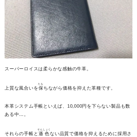
スーパーロイスは柔らかな感触の牛革。
たも
上質な風合いを
保
ちながら価格を抑えた革種です。
本革システム手帳といえば、10,000円を下らない製品も数
ある中…。
そんしょく
それらの手帳と
遜色
ない品質で価格を抑えるために採用さ