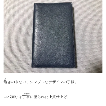
あ
飽
きの来ない、シンプルなデザインの手帳。
ていねい
コバ周りは
丁寧
に塗られた上質仕上げ。