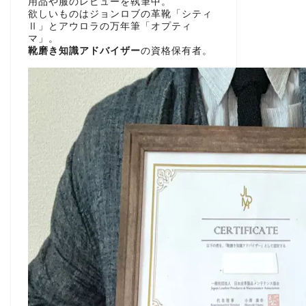
用品や服のレビューを執筆中。
欲しいものはジョンロブの革靴「シティ
Ⅱ」とアウロラの万年筆「オプティ
マ」。
靴磨き知識アドバイザー
の資格保有者。