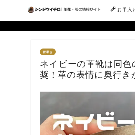
お手入
靴磨き
ネイビーの革靴は同色
奨！革の表情に奥行き