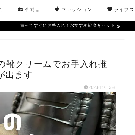
れ
革製品
ファッション
ライフス
買ってすぐにお手入れ！おすすめ靴磨きセット
の靴クリームでお手入れ推
が出ます
2023年9月3日