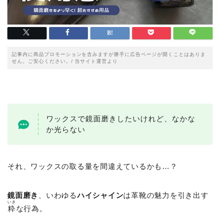
記事内に商品プロモーションを含みますが勝手に広告ページが開くことはありま
せん。ご安心ください。/ 当サイト運営より
ワックスで鏡面磨きしたいけれど、なかな
か光らない
それ、ワックスの取る量を間違えているかも…？
鏡面磨き
、いわゆる
ハイシャイン
は革靴の魅力を引き出す
いき
粋
な行為。