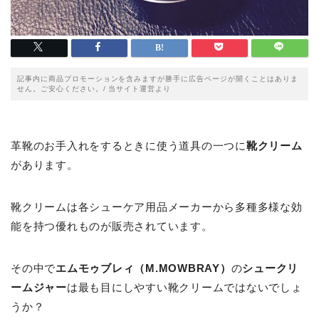
記事内に商品プロモーションを含みますが勝手に広告ページが開くことはありま
せん。ご安心ください。/ 当サイト運営より
革靴のお手入れをするときに使う道具の一つに
靴クリーム
があります。
靴クリームは各シューケア用品メーカーから多種多様な効
能を持つ優れものが販売されています。
その中で
エムモゥブレィ（M.MOWBRAY）
の
シュークリ
ームジャー
は最も目にしやすい靴クリームではないでしょ
うか？