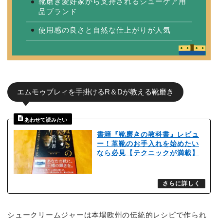
靴磨き愛好家から支持されるシューケア用
品ブランド
使用感の良さと自然な仕上がりが人気
エムモゥブレィを手掛けるR＆Dが教える靴磨き
書籍『靴磨きの教科書』レビュ
ー！革靴のお手入れを始めたい
なら必見【テクニックが満載】
シュークリームジャーは本場欧州の伝統的レシピで作られ